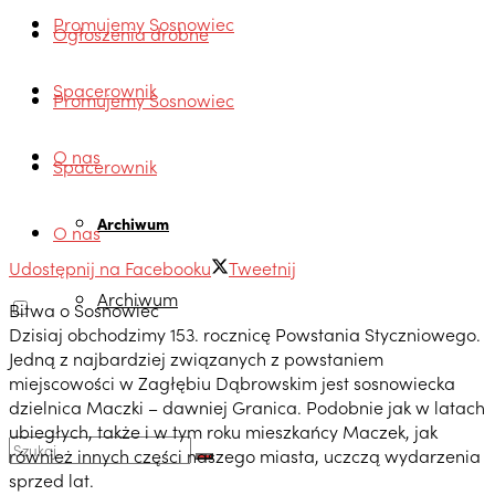
Promujemy Sosnowiec
Ogłoszenia drobne
Spacerownik
Promujemy Sosnowiec
O nas
Spacerownik
Archiwum
O nas
Udostępnij na Facebooku
Tweetnij
Archiwum
Bitwa o Sosnowiec
Dzisiaj obchodzimy 153. rocznicę Powstania Styczniowego.
Jedną z najbardziej związanych z powstaniem
miejscowości w Zagłębiu Dąbrowskim jest sosnowiecka
dzielnica Maczki – dawniej Granica. Podobnie jak w latach
ubiegłych, także i w tym roku mieszkańcy Maczek, jak
również innych części naszego miasta, uczczą wydarzenia
sprzed lat.