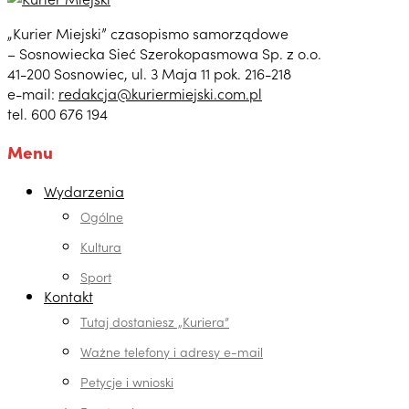
„Kurier Miejski” czasopismo samorządowe
– Sosnowiecka Sieć Szerokopasmowa Sp. z o.o.
41-200 Sosnowiec, ul. 3 Maja 11 pok. 216-218
e-mail:
redakcja@kuriermiejski.com.pl
tel. 600 676 194
Menu
Wydarzenia
Ogólne
Kultura
Sport
Kontakt
Tutaj dostaniesz „Kuriera”
Ważne telefony i adresy e-mail
Petycje i wnioski