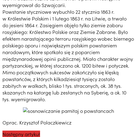
wyemigrował do Szwajcarii.
Powstanie styczniowe wybuchło 22 stycznia 1863 r.
w Królestwie Polskim i 1 lutego 1863 r. na Litwie, a trwało
do jesieni 1864 r. Zasięgiem objęło tylko ziemie zaboru
rosyjskiego: Królestwo Polskie oraz Ziemie Zabrane. Było
efektem narastającego terroru rosyjskiego wobec biernego
polskiego oporu i największym polskim powstaniem
narodowym, które spotkało się z poparciem
międzynarodowej opinii publicznej. Miało charakter wojny
partyzanckiej, w której stoczono ok. 1200 bitew i potyczek.
Mimo początkowych sukcesów zakończyło się klęską
powstańców, z których kilkadziesiąt tysięcy zostało
zabitych w walkach, blisko 1 tys. straconych, ok. 38 tys.
skazanych na katorgę lub zesłanych na Syberię, a ok. 10
tys. wyemigrowało.
Oprac. Krzysztof Polaczkiewicz
Następny artykuł