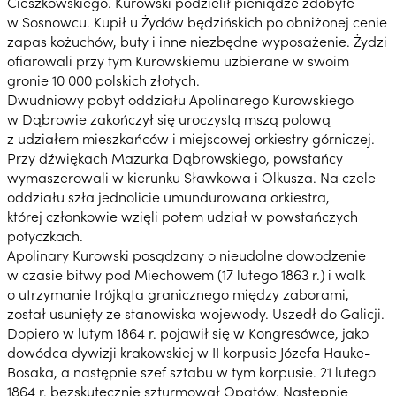
Cieszkowskiego. Kurowski podzielił pieniądze zdobyte
w Sosnowcu. Kupił u Żydów będzińskich po obniżonej cenie
zapas kożuchów, buty i inne niezbędne wyposażenie. Żydzi
ofiarowali przy tym Kurowskiemu uzbierane w swoim
gronie 10 000 polskich złotych.
Dwudniowy pobyt oddziału Apolinarego Kurowskiego
w Dąbrowie zakończył się uroczystą mszą polową
z udziałem mieszkańców i miejscowej orkiestry górniczej.
Przy dźwiękach Mazurka Dąbrowskiego, powstańcy
wymaszerowali w kierunku Sławkowa i Olkusza. Na czele
oddziału szła jednolicie umundurowana orkiestra,
której członkowie wzięli potem udział w powstańczych
potyczkach.
Apolinary Kurowski posądzany o nieudolne dowodzenie
w czasie bitwy pod Miechowem (17 lutego 1863 r.) i walk
o utrzymanie trójkąta granicznego między zaborami,
został usunięty ze stanowiska wojewody. Uszedł do Galicji.
Dopiero w lutym 1864 r. pojawił się w Kongresówce, jako
dowódca dywizji krakowskiej w II korpusie Józefa Hauke-
Bosaka, a następnie szef sztabu w tym korpusie. 21 lutego
1864 r. bezskutecznie szturmował Opatów. Następnie