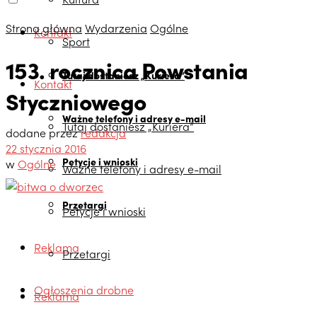
Strona główna
Wydarzenia
Ogólne
Kontakt
Sport
153. rocznica Powstania
Tutaj dostaniesz „Kuriera”
Kontakt
Styczniowego
Ważne telefony i adresy e-mail
Tutaj dostaniesz „Kuriera”
dodane przez
redakcja
22 stycznia 2016
Petycje i wnioski
w
Ogólne
Ważne telefony i adresy e-mail
Przetargi
Petycje i wnioski
Reklama
Przetargi
Ogłoszenia drobne
Reklama