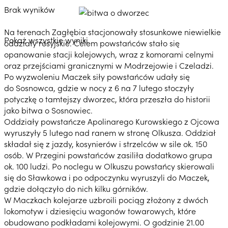
Brak wyników
Na terenach Zagłębia stacjonowały stosunkowe niewielkie
Pokaż wszystkie wyniki
oddziały rosyjskie. Celem powstańców stało się
opanowanie stacji kolejowych, wraz z komorami celnymi
oraz przejściami granicznymi w Modrzejowie i Czeladzi.
Po wyzwoleniu Maczek siły powstańców udały się
do Sosnowca, gdzie w nocy z 6 na 7 lutego stoczyły
potyczkę o tamtejszy dworzec, która przeszła do historii
jako bitwa o Sosnowiec.
Oddziały powstańcze Apolinarego Kurowskiego z Ojcowa
wyruszyły 5 lutego nad ranem w stronę Olkusza. Oddział
składał się z jazdy, kosynierów i strzelców w sile ok. 150
osób. W Przegini powstańców zasiliła dodatkowo grupa
ok. 100 ludzi. Po noclegu w Olkuszu powstańcy skierowali
się do Sławkowa i po odpoczynku wyruszyli do Maczek,
gdzie dołączyło do nich kilku górników.
W Maczkach kolejarze uzbroili pociąg złożony z dwóch
lokomotyw i dziesięciu wagonów towarowych, które
obudowano podkładami kolejowymi. O godzinie 21.00