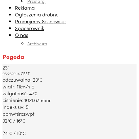
Przetargi
Reklama
Ogłoszenia drobne
Promujemy Sosnowiec
Spacerownik
O nas
Archiwum
Pogoda
23°
Dabrowa Gornicza, PL
05:23
20:14 CEST
odczuwalna: 23
°C
wiatr: 11
E
km/h
wilgotność: 47
%
ciśnienie: 1021.67
mbar
indeks uv: 5
pon
wt
śr
czw
pt
32
/ 16
°C
°C
24
/ 10
°C
°C