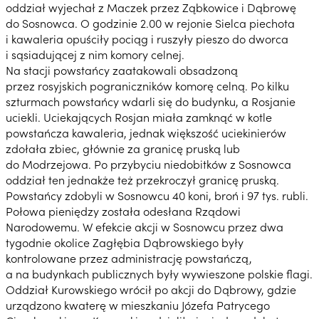
oddział wyjechał z Maczek przez Ząbkowice i Dąbrowę
do Sosnowca. O godzinie 2.00 w rejonie Sielca piechota
i kawaleria opuściły pociąg i ruszyły pieszo do dworca
i sąsiadującej z nim komory celnej.
Na stacji powstańcy zaatakowali obsadzoną
przez rosyjskich pograniczników komorę celną. Po kilku
szturmach powstańcy wdarli się do budynku, a Rosjanie
uciekli. Uciekających Rosjan miała zamknąć w kotle
powstańcza kawaleria, jednak większość uciekinierów
zdołała zbiec, głównie za granicę pruską lub
do Modrzejowa. Po przybyciu niedobitków z Sosnowca
oddział ten jednakże też przekroczył granicę pruską.
Powstańcy zdobyli w Sosnowcu 40 koni, broń i 97 tys. rubli.
Połowa pieniędzy została odesłana Rządowi
Narodowemu. W efekcie akcji w Sosnowcu przez dwa
tygodnie okolice Zagłębia Dąbrowskiego były
kontrolowane przez administrację powstańczą,
a na budynkach publicznych były wywieszone polskie flagi.
Oddział Kurowskiego wrócił po akcji do Dąbrowy, gdzie
urządzono kwaterę w mieszkaniu Józefa Patrycego