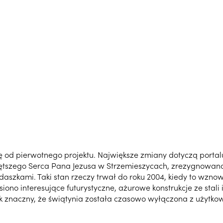
ię od pierwotnego projektu. Największe zmiany dotyczą porta
ętszego Serca Pana Jezusa w Strzemieszycach, zrezygnowano
aszkami. Taki stan rzeczy trwał do roku 2004, kiedy to wzn
no interesujące futurystyczne, ażurowe konstrukcje ze stali 
ak znaczny, że świątynia została czasowo wyłączona z użytko