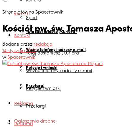
Strona główna
Spacerownik
Kontakt
Sport
Kościół pw. św. Tomasza Apost
Tutaj dostaniesz „Kuriera”
Kontakt
dodane przez
redakcja
Ważne telefony i adresy e-mail
14 stycznia 2020
Tutaj dostaniesz „Kuriera”
w
Spacerownik
Petycje i wnioski
Ważne telefony i adresy e-mail
Przetargi
Petycje i wnioski
Reklama
Przetargi
Ogłoszenia drobne
Reklama