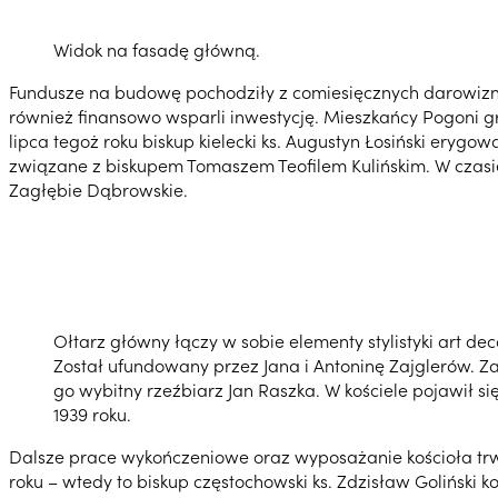
Widok na fasadę główną.
Fundusze na budowę pochodziły z comiesięcznych darowizn 
również finansowo wsparli inwestycję. Mieszkańcy Pogoni gre
lipca tegoż roku biskup kielecki ks. Augustyn Łosiński eryg
związane z biskupem Tomaszem Teofilem Kulińskim. W czasie 
Zagłębie Dąbrowskie.
Ołtarz główny łączy w sobie elementy stylistyki art dec
Został ufundowany przez Jana i Antoninę Zajglerów. Z
go wybitny rzeźbiarz Jan Raszka. W kościele pojawił si
1939 roku.
Dalsze prace wykończeniowe oraz wyposażanie kościoła trwał
roku – wtedy to biskup częstochowski ks. Zdzisław Goliński k