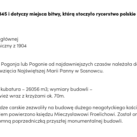
5 i dotyczy miejsca bitwy, którą stoczyło rycerstwo polskie
 głównej
iczny z 1904
Pogonja lub Pogonie od najdawniejszych czasów należała do 
owzięcia Najświętszej Marii Panny w Sosnowcu.
; kubatura – 26056 m3; wymiary budowli –
wież wraz z krzyżami ok. 70m.
ładze carskie zezwoliły na budowę dużego neogotyckiego kośc
m powierzono księdzu Mieczysławowi Froelichowi. Został on 
kromną poprzedniczką przyszłej monumentalnej budowli.