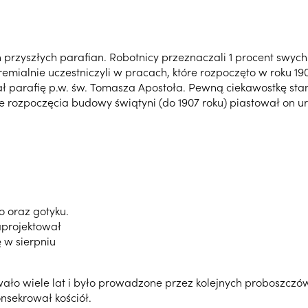
przyszłych parafian. Robotnicy przeznaczali 1 procent swyc
mialnie uczestniczyli w pracach, które rozpoczęto w roku 1904
ował parafię p.w. św. Tomasza Apostoła. Pewną ciekawostkę sta
rozpoczęcia budowy świątyni (do 1907 roku) piastował on urz
o oraz gotyku.
aprojektował
ę w sierpniu
o wiele lat i było prowadzone przez kolejnych proboszczów. W
onsekrował kościół.