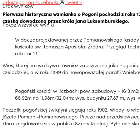
Udostępnij na Facebooku
Tweetnij
Brak wyników
Pierwsza historyczna wzmianka o Pogoni pochodzi z roku 134
czeską dowodzoną przez króla Jana Luksemburskiego.
Pokaż wszystkie wyniki
Widok zaprojektowanej przez Pomianowskiego fasady
kościoła św. Tomasza Apostoła. Źródło: Przegląd Techn
roku, nr 21.
Wieś, której nazwa bywa również zapisywana jako Pogonia, 
czeladzkiej, a w roku 1899 do nowopowstałej parafii Wnieb
Pogoński kościół w liczbach: pow. zabudowy – 1613 m2
66,92m na 11,98m/32,04m; wys. budynku 27,87 m, wys. 
Początki pogońskiej świątyni sięgają roku 1902. Wtedy to w
Józefa Pomian -Pomianowskiego. Pieczę nad przedsięwzięcie
która znajdowała się w pobliżu Szkoły Realnej. Była ona s