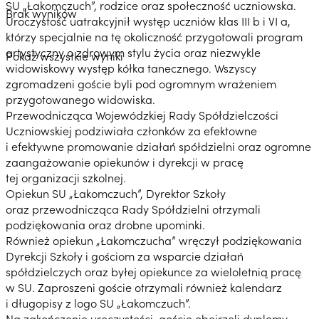
SU „Łakomczuch”, rodzice oraz społeczność uczniowska.
Brak wyników
Uroczystość uatrakcyjnił występ uczniów klas III b i VI a,
którzy specjalnie na tę okoliczność przygotowali program
artystyczny o zdrowym stylu życia oraz niezwykle
Pokaż wszystkie wyniki
widowiskowy występ kółka tanecznego. Wszyscy
zgromadzeni goście byli pod ogromnym wrażeniem
przygotowanego widowiska.
Przewodnicząca Wojewódzkiej Rady Spółdzielczości
Uczniowskiej podziwiała członków za efektowne
i efektywne promowanie działań spółdzielni oraz ogromne
zaangażowanie opiekunów i dyrekcji w pracę
tej organizacji szkolnej.
Opiekun SU „Łakomczuch”, Dyrektor Szkoły
oraz przewodnicząca Rady Spółdzielni otrzymali
podziękowania oraz drobne upominki.
Również opiekun „Łakomczucha” wręczył podziękowania
Dyrekcji Szkoły i gościom za wsparcie działań
spółdzielczych oraz byłej opiekunce za wieloletnią pracę
w SU. Zaproszeni goście otrzymali również kalendarz
i długopisy z logo SU „Łakomczuch”.
Na zakończenie uroczystości, goście obejrzeli dyplomy,