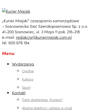
„Kurier Miejski” czasopismo samorządowe
– Sosnowiecka Sieć Szerokopasmowa Sp. z o.o.
41-200 Sosnowiec, ul. 3 Maja 11 pok. 216-218
e-mail:
redakcja@kuriermiejski.com.pl
tel. 600 676 194
Menu
Wydarzenia
Ogólne
Kultura
Sport
Kontakt
Tutaj dostaniesz „Kuriera”
Ważne telefony i adresy e-mail