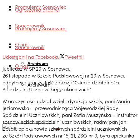
Promujemy Sosnowiec
Ogłoszenia drobne
Spacerownik
Promujemy Sosnowiec
O nas
Spacerownik
Udostępnij na Facebooku
Tweetnij
Archiwum
O nas
Jubileusz w SP 29 w Sosnowcu
26 listopada w Szkole Podstawowej nr 29 w Sosnowcu
odbyła się uroczystość z okazji 10-lecia działalności
Archiwum
Spółdzielni Uczniowskiej „Łakomczuch”.
W uroczystości udział wzięli: dyrekcja szkoły, pani Maria
Jeziorowska – przewodnicząca Wojewódzkiej Rady
Spółdzielni Uczniowskich, pani Zofia Muszyńska – instruktor
sosnowieckich spółdzielni uczniowskich, radny pan Jan
Bosak, opiekunowie szkolnych spółdzielni uczniowskich
ze Szkół Podstawowych nr 15, 21, ZSO nr 9, była opiekunka