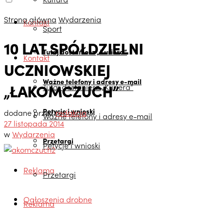
Strona główna
Wydarzenia
Kontakt
Sport
10 LAT SPÓŁDZIELNI
Tutaj dostaniesz „Kuriera”
Kontakt
UCZNIOWSKIEJ
Ważne telefony i adresy e-mail
„ŁAKOMCZUCH”
Tutaj dostaniesz „Kuriera”
Petycje i wnioski
dodane przez
redakcja
Ważne telefony i adresy e-mail
27 listopada 2014
w
Wydarzenia
Przetargi
Petycje i wnioski
Reklama
Przetargi
Ogłoszenia drobne
Reklama