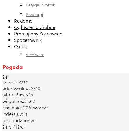
Petycje i wnioski
Przetargi
Reklama
Ogłoszenia drobne
Promujemy Sosnowiec
Spacerownik
O nas
Archiwum
Pogoda
24°
Dabrowa Gornicza, PL
05:18
20:19 CEST
odczuwalna: 24
°C
wiatr: 6
W
km/h
wilgotność: 66
%
ciśnienie: 1015.58
mbar
indeks uv: 0
pt
sob
ndz
pon
wt
24
/ 12
°C
°C