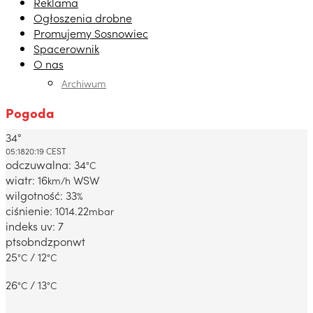
Reklama
Ogłoszenia drobne
Promujemy Sosnowiec
Spacerownik
O nas
Archiwum
Pogoda
34°
Dabrowa Gornicza, PL
05:18
20:19 CEST
odczuwalna: 34
°C
wiatr: 16
WSW
km/h
wilgotność: 33
%
ciśnienie: 1014.22
mbar
indeks uv: 7
pt
sob
ndz
pon
wt
25
/ 12
°C
°C
26
/ 13
°C
°C