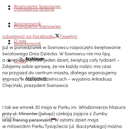
Promujemy Sosnowiec
Ogłoszenia drobne
Spacerownik
Promujemy Sosnowiec
Udostępnij na Facebooku
Tweetnij
O nas
Spacerownik
Już w poniedziałek w Sosnowcu rozpoczęto świętowanie
światowego Dnia Dziecka. W Sosnowcu nie ma lipy,
Archiwum
a dzieciaki zamiast jeden dzień, świętują cały tydzień! –
O nas
Zdajemy sobie sprawę, że nie każdy rodzic ma czas
na przyjazd do centrum miasta, dlatego organizujemy
Archiwum
imprezy w różnych dzielnicach – wyjaśnia Arkadiusz
Chęciński, prezydent Sosnowca.
I tak we wtorek 30 maja w Parku im. Włodzimierza Mazura
przy ul. Minerów (Juliusz) czekają zajęcia z Zumby
oraz trening personalny. W ostatni dzień maja
w milowickim Parku Tysiąclecia (ul. Baczyńskiego) można