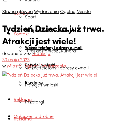
Strona główna
Wydarzenia
Ogólne
Miasto
Kontakt
Sport
Tydzień Dziecka już trwa.
Tutaj dostaniesz „Kuriera”
Kontakt
Atrakcji jest wiele!
Ważne telefony i adresy e-mail
Tutaj dostaniesz „Kuriera”
dodane przez
redakcja
30 maja 2023
Petycje i wnioski
w
Miasto
,
Ogólne
,
Wydarzenia
Ważne telefony i adresy e-mail
Przetargi
Petycje i wnioski
Reklama
Przetargi
Ogłoszenia drobne
Reklama