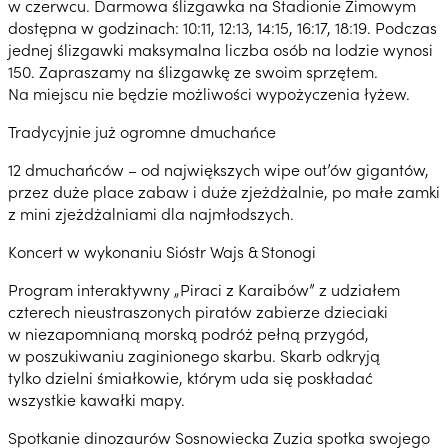
w czerwcu. Darmowa ślizgawka na Stadionie Zimowym
dostępna w godzinach: 10:11, 12:13, 14:15, 16:17, 18:19. Podczas
jednej ślizgawki maksymalna liczba osób na lodzie wynosi
150. Zapraszamy na ślizgawkę ze swoim sprzętem.
Na miejscu nie będzie możliwości wypożyczenia łyżew.
Tradycyjnie już ogromne dmuchańce
12 dmuchańców – od największych wipe out’ów gigantów,
przez duże place zabaw i duże zjeżdżalnie, po małe zamki
z mini zjeżdżalniami dla najmłodszych.
Koncert w wykonaniu Sióstr Wajs & Stonogi
Program interaktywny „Piraci z Karaibów” z udziałem
czterech nieustraszonych piratów zabierze dzieciaki
w niezapomnianą morską podróż pełną przygód,
w poszukiwaniu zaginionego skarbu. Skarb odkryją
tylko dzielni śmiałkowie, którym uda się poskładać
wszystkie kawałki mapy.
Spotkanie dinozaurów Sosnowiecka Zuzia spotka swojego