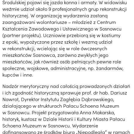
Środulskiej pojawi się jazda konna i armaty. W widowisku
weźmie udział około 9 profesjonalnych grup rekonstrukcji
historycznej. W organizację wydarzenia zostaną
zaangażowani wolontariusze – młodzież z Centrum
Kształcenia Zawodowego i Ustawicznego w Sosnowcu
(partner projektu). Uczniowie przebiorą się w kostiumy
z epoki, wypożyczone przez szkołę i wezmą udział
w rekonstrukcji, wcielając się w role ówczesnych
mieszkańców Sosnowca, zarówno zwykłych jego
mieszkańców, jak również osób pełniących pewne role
społeczne, wojskowe, administracyjne, np. żandarmów,
kupców i inne.
Nadzór merytoryczny nad całością prowadzonych działań
i ich zgodność historyczną sprawuje prof. dr hab. Dariusz
Nawrot, Dyrektor Instytutu Zagłębia Dąbrowskiego,
działającego w strukturach Pałacu Schoena Muzeum
w Sosnowcu. Projekt przygotowała Anna Makarska,
historyk, kustosz w Dziale Historii i Kultury Miasta Pałacu
Schoena Muzeum w Sosnowcu. Wydarzenie
dofinansowano ze środków biura „Niepodległa” w ramach