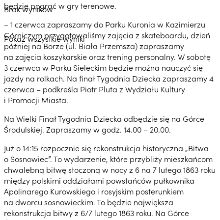
będzie pograć w gry terenowe.
Brak wyników
– 1 czerwca zapraszamy do Parku Kuronia w Kazimierzu
Górniczym przygotowaliśmy zajęcia z skateboardu, dzień
Pokaż wszystkie wyniki
później na Borze (ul. Biała Przemsza) zapraszamy
na zajęcia koszykarskie oraz trening personalny. W sobotę
3 czerwca w Parku Sieleckim będzie można nauczyć się
jazdy na rolkach. Na finał Tygodnia Dziecka zapraszamy 4
czerwca – podkreśla Piotr Pluta z Wydziału Kultury
i Promocji Miasta.
Na Wielki Finał Tygodnia Dziecka odbędzie się na Górce
Środulskiej. Zapraszamy w godz. 14.00 – 20.00.
Już o 14:15 rozpocznie się rekonstrukcja historyczna „Bitwa
o Sosnowiec”. To wydarzenie, które przybliży mieszkańcom
chwalebną bitwę stoczoną w nocy z 6 na 7 lutego 1863 roku
między polskimi oddziałami powstańców pułkownika
Apolinarego Kurowskiego i rosyjskim posterunkiem
na dworcu sosnowieckim. To będzie największa
rekonstrukcja bitwy z 6/7 lutego 1863 roku. Na Górce