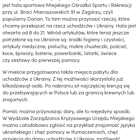
jest hala sportowa Miejskiego Ośrodka Sportu i Rekreacji
przy ul. Braci Mieroszowskich 91 w Zagórzu, czyli
popularny Dorian. To tam można przynosić rzeczy, które
chcemy przekazać na rzecz uchodźców i Ukrainy. Hala jest
otwarta od 8 do 21. Wśród artykułów, które teraz jeszcze
potrzebne są na Ukrainie są: środki higieny i czystości,
artykuły medyczne, pieluchy, mokre chusteczki, pościel,
koce, śpiwory, baterie, powerbanki, latarki, świece
czy zestawy do pierwszej pomocy.
W mieście przygotowano także miejsca pobytu dla
uchodźców z Ukrainy. Z tej możliwości skorzystało już
kilkadziesiąt osób. Po nabraniu sił najczęściej kierują się
do przebywających w Polsce lub za granicą krewnych lub
znajomych.
Pomóc można przynosząc dary, ale to niejedyny sposób.
W Wydziale Zarządzania Kryzysowego Urzędu Miejskiego
można całodobowo zgłosić na przykład znajomość języka
ukraińskiego i chęć pomocy w tłumaczeniach, chęć
przyjęcia do domu uchodźców z Ukrainy, możliwość