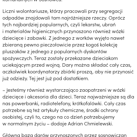
Liczni wolontariusze, którzy pracowali przy segregacji
odpadów znajdowali tam najróżniejsze rzeczy. Oprócz
tych najbardziej popularnych, czyli lekarstw, ubrań
i materiałów higienicznych przynoszono również wózki
dziecięce i zabawki. Z jednego z worków wyjęto nawet
zbieraną pewno pieczołowicie przez kogoś kolekcję
pluszaków z jednego z popularnych dyskontów
spożywczych. Teraz zostały przekazane dzieciakom
uciekającym przed wojną. Dary można składać cały czas,
aczkolwiek koordynatorzy zbiórki proszą, aby nie przynosić
już odzieży. Tej jest już pod dostatkiem.
– Jesteśmy również wystarczająco zaopatrzeni w wózki
dziecięce i akcesoria dla dzieci. Teraz najważniejsze są dla
nas powerbanki, radiotelefony, krótkofalówki. Cały czas
potrzebne są też artykuły chemiczne, środki ochrony
osobistej, czyli to, czego na co dzień potrzebujemy
w normalnym życiu – dodaje Adrian Chmielewski.
Główną bazą darów przynoszonych przez sosnowiczan