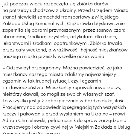
Już podczas wiecu rozpoczęła się zbiórka darów
na potrzeby uchodźców z Ukrainy. Przed Urzędem Miasta
stanął niewielki samochód transportowy z Miejskiego
Zakładu Usług Komunalnych. Ciężarówka błyskawicznie
zapełniła się darami przynoszonymi przez sosnowiczan:
ubraniami, środkami czystości, artykułami dla dzieci,
lekarstwami i środkami opatrunkowymi. Zbiórka trwała
przez cały weekend, a wrażliwość i hojność mieszkańców
naszego miasta przeszły wszelkie oczekiwania.
– Odzew był przeogromny. Można powiedzieć, że jako
mieszkańcy naszego miasta zdaliśmy najważniejszy
egzamin w tak trudnej sytuacji, czyli egzamin
z człowieczeństwa. Mieszkańcy kupowali nowe rzeczy,
niektórzy dawali, co mogli ze swoich własnych szaf.
To wszystko jest już zabezpieczone w bardzo dużej ilości.
Pracujemy nad odpowiednią segregacją tych wszystkich
rzeczy i pakowaniu przed wysłaniem na Ukrainę – mówi
Adrian Chmielewski, pełnomocnik do spraw zarządzania
kryzysowego i obrony cywilnej w Miejskim Zakładzie Usług
Komunalnych w Sosnowcu.