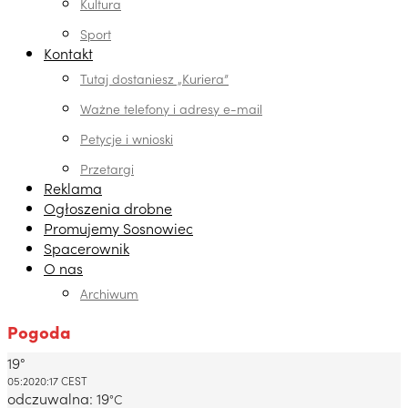
Kultura
Sport
Kontakt
Tutaj dostaniesz „Kuriera”
Ważne telefony i adresy e-mail
Petycje i wnioski
Przetargi
Reklama
Ogłoszenia drobne
Promujemy Sosnowiec
Spacerownik
O nas
Archiwum
Pogoda
19°
Dabrowa Gornicza, PL
05:20
20:17 CEST
odczuwalna: 19
°C