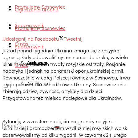
Promujemy Sosnowiec
Ogłoszenia drobne
Spacerownik
Promujemy Sosnowiec
Udostępnij na Facebooku
Tweetnij
O nas
Spacerownik
Już od ponad tygodnia Ukraina zmaga się z rosyjską
agresją. Gdy oddawaliśmy ten numer do druku, w wielu
Archiwum
ukraińskich miastach trwały rosyjskie ostrzały. Rosjanie
O nas
napotykali jednak na bohaterski opór ukraińskiej armii.
Równocześnie w całej Polsce, również w Sosnowcu, trwa
Archiwum
akcja pomocy dla uchodźców z Ukrainy. Sosnowiczanie
zbierają odzież, żywność, artykuły dla dzieci.
Przygotowano też miejsca noclegowe dla Ukraińców.
Sytuację z wzrostem napięcia na granicy rosyjsko-
ukraińskiej i gromadzeniem wzdłuż niej rosyjskich wojsk
obserwowaliśmy od kilku tygodni. W czwartek 24 lutego