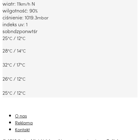
wiatr: 11
N
km/h
wilgotność: 90
%
ciśnienie: 1019.3
mbar
indeks uv: 1
sob
ndz
pon
wt
śr
25
/ 12
°C
°C
28
/ 14
°C
°C
32
/ 17
°C
°C
26
/ 12
°C
°C
25
/ 12
°C
°C
O nas
Reklama
Kontakt