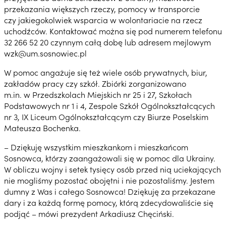
przekazania większych rzeczy, pomocy w transporcie
czy jakiegokolwiek wsparcia w wolontariacie na rzecz
uchodźców. Kontaktować można się pod numerem telefonu
32 266 52 20 czynnym całą dobę lub adresem mejlowym
wzk@um.sosnowiec.pl
W pomoc angażuje się też wiele osób prywatnych, biur,
zakładów pracy czy szkół. Zbiórki zorganizowano
m.in. w Przedszkolach Miejskich nr 25 i 27, Szkołach
Podstawowych nr 1 i 4, Zespole Szkół Ogólnokształcących
nr 3, IX Liceum Ogólnokształcącym czy Biurze Poselskim
Mateusza Bochenka.
– Dziękuję wszystkim mieszkankom i mieszkańcom
Sosnowca, którzy zaangażowali się w pomoc dla Ukrainy.
W obliczu wojny i setek tysięcy osób przed nią uciekających
nie mogliśmy pozostać obojętni i nie pozostaliśmy. Jestem
dumny z Was i całego Sosnowca! Dziękuję za przekazane
dary i za każdą formę pomocy, którą zdecydowaliście się
podjąć – mówi prezydent Arkadiusz Chęciński.