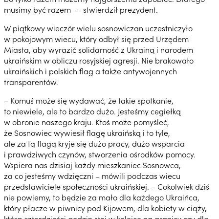
musimy być razem – stwierdził prezydent.
W piątkowy wieczór wielu sosnowiczan uczestniczyło
w pokojowym wiecu, który odbył się przed Urzędem
Miasta, aby wyrazić solidarność z Ukrainą i narodem
ukraińskim w obliczu rosyjskiej agresji. Nie brakowało
ukraińskich i polskich flag a także antywojennych
transparentów.
– Komuś może się wydawać, że takie spotkanie,
to niewiele, ale to bardzo dużo. Jesteśmy cegiełką
w obronie naszego kraju. Ktoś może pomyśleć,
że Sosnowiec wywiesił flagę ukraińską i to tyle,
ale za tą flagą kryje się dużo pracy, dużo wsparcia
i prawdziwych czynów, stworzenia ośrodków pomocy.
Wspiera nas dzisiaj każdy mieszkaniec Sosnowca,
za co jesteśmy wdzięczni – mówili podczas wiecu
przedstawiciele społeczności ukraińskiej. – Cokolwiek dziś
nie powiemy, to będzie za mało dla każdego Ukraińca,
który płacze w piwnicy pod Kijowem, dla kobiety w ciąży,
która czterdzieści godzin stoi w kolejce na granicy czy dla