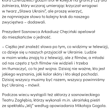
żołnierza, który wczoraj umierając krzyczał wrogowi
w twarz „Sława Ukraini”, ale proszę wierzyć,
że najmniejsze słowo to kolejny krok do naszego
zwycięstwa – dodawali.
Prezydent Sosnowca Arkadiusz Chęciński apelował
do mieszkańców o jedność.
– Ciężko jest znaleźć słowa po tym, co widzimy w telewizji,
co dzieje się u naszych przyjaciół w Ukrainie. Ludzie
w moim wieku znają to z telewizji, ale z filmów, a młodsi
od nas często z tych filmów nie widzieli i trzeba
im tłumaczyć, co to jest wojna. Dzisiaj nie ważne, kto jest
jakiego wyznania, jaki kolor skóry i kto skąd pochodzi.
Dzisiaj wszyscy musimy być razem, wszyscy powinniśmy
być Ukrainą – mówił.
Podczas wiecu wystąpili też aktorzy z sosnowieckiego
Teatru Zagłębia, którzy wykonali m.in. ukraińską pieśń
ze spektaklu „Wij” według opowiadania Mikołaja Gogola.