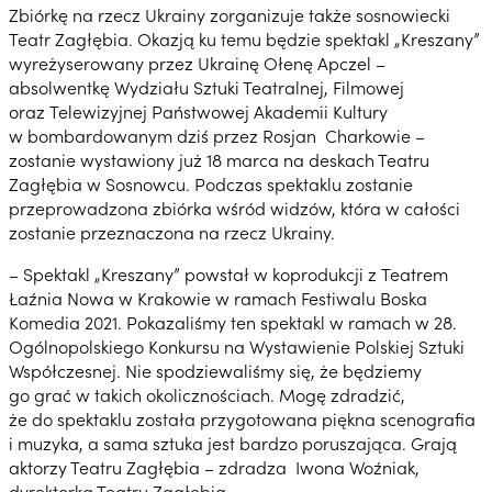
Zbiórkę na rzecz Ukrainy zorganizuje także sosnowiecki
Teatr Zagłębia. Okazją ku temu będzie spektakl „Kreszany”
wyreżyserowany przez Ukrainę Ołenę Apczel –
absolwentkę Wydziału Sztuki Teatralnej, Filmowej
oraz Telewizyjnej Państwowej Akademii Kultury
w bombardowanym dziś przez Rosjan Charkowie –
zostanie wystawiony już 18 marca na deskach Teatru
Zagłębia w Sosnowcu. Podczas spektaklu zostanie
przeprowadzona zbiórka wśród widzów, która w całości
zostanie przeznaczona na rzecz Ukrainy.
– Spektakl „Kreszany” powstał w koprodukcji z Teatrem
Łaźnia Nowa w Krakowie w ramach Festiwalu Boska
Komedia 2021. Pokazaliśmy ten spektakl w ramach w 28.
Ogólnopolskiego Konkursu na Wystawienie Polskiej Sztuki
Współczesnej. Nie spodziewaliśmy się, że będziemy
go grać w takich okolicznościach. Mogę zdradzić,
że do spektaklu została przygotowana piękna scenografia
i muzyka, a sama sztuka jest bardzo poruszająca. Grają
aktorzy Teatru Zagłębia – zdradza Iwona Woźniak,
dyrektorka Teatru Zagłębia.