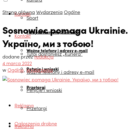
Strona główna
Wydarzenia
Ogólne
Kontakt
Sport
Sosnowiec pomaga Ukrainie.
Tutaj dostaniesz „Kuriera”
Kontakt
Україно, ми з тобою!
Ważne telefony i adresy e-mail
Tutaj dostaniesz „Kuriera”
dodane przez
redakcja
4 marca 2022
Petycje i wnioski
w
Ogólne
,
Wydarzenia
Ważne telefony i adresy e-mail
Przetargi
Petycje i wnioski
Reklama
Przetargi
Ogłoszenia drobne
Reklama