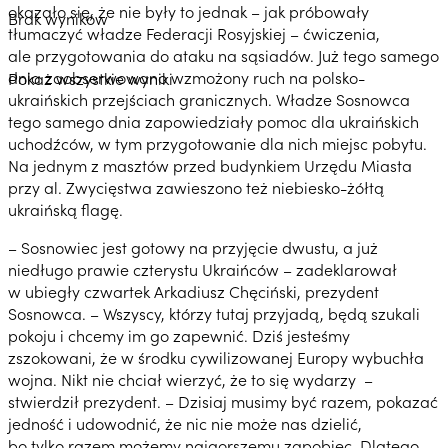
okazało się, że nie były to jednak – jak próbowały
Brak wyników
tłumaczyć władze Federacji Rosyjskiej – ćwiczenia,
ale przygotowania do ataku na sąsiadów. Już tego samego
dnia zaobserwowano wzmożony ruch na polsko-
Pokaż wszystkie wyniki
ukraińskich przejściach granicznych. Władze Sosnowca
tego samego dnia zapowiedziały pomoc dla ukraińskich
uchodźców, w tym przygotowanie dla nich miejsc pobytu.
Na jednym z masztów przed budynkiem Urzędu Miasta
przy al. Zwycięstwa zawieszono też niebiesko-żółtą
ukraińską flagę.
– Sosnowiec jest gotowy na przyjęcie dwustu, a już
niedługo prawie czterystu Ukraińców – zadeklarował
w ubiegły czwartek Arkadiusz Chęciński, prezydent
Sosnowca. – Wszyscy, którzy tutaj przyjadą, będą szukali
pokoju i chcemy im go zapewnić. Dziś jesteśmy
zszokowani, że w środku cywilizowanej Europy wybuchła
wojna. Nikt nie chciał wierzyć, że to się wydarzy –
stwierdził prezydent. – Dzisiaj musimy być razem, pokazać
jedność i udowodnić, że nic nie może nas dzielić,
bo tylko razem możemy najgorszemu zapobiec. Dlatego