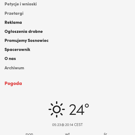
Petycje i wnioski
Przetargi
Reklama
Ogłoszenia drobne
Promujemy Sosnowiec
Spacerownik
O nas
Archiwum
Pogoda
DABROWA GORNICZA, PL
24°
05:23
20:14 CEST
pon
wt
śr