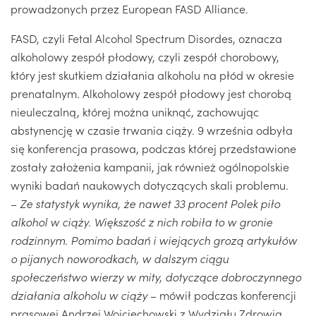
prowadzonych przez European FASD Alliance.
FASD, czyli Fetal Alcohol Spectrum Disordes, oznacza
alkoholowy zespół płodowy, czyli zespół chorobowy,
który jest skutkiem działania alkoholu na płód w okresie
prenatalnym. Alkoholowy zespół płodowy jest chorobą
nieuleczalną, której można uniknąć, zachowując
abstynencję w czasie trwania ciąży. 9 września odbyła
się konferencja prasowa, podczas której przedstawione
zostały założenia kampanii, jak również ogólnopolskie
wyniki badań naukowych dotyczących skali problemu.
–
Ze statystyk wynika, że nawet 33 procent Polek piło
alkohol w ciąży. Większość z nich robiła to w gronie
rodzinnym. Pomimo badań i wiejących grozą artykułów
o pijanych noworodkach, w dalszym ciągu
społeczeństwo wierzy w mity, dotyczące dobroczynnego
działania alkoholu w ciąży
– mówił podczas konferencji
prasowej Andrzej Wojciechowski z Wydziału Zdrowia