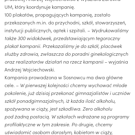
UM, który koordynuje kampanię.
100 plakatów, propagujących kampanię, zostało
przekazanych m.in. do przychodni, szkół, stowarzyszeń,
instytucji publicznych, aptek i szpitali. –
Wydrukowaliśmy
także 300 widokówek, przedstawiającym tegoroczny
plakat kampanii. Przekazaliśmy je do szkół, placówek
służby zdrowia, zwłaszcza do poradni ginekologicznych
oraz realizatorów działań na rzecz kampanii
– wyjaśnia
Andrzej Wojciechowski.
Kampania prowadzona w Sosnowcu ma dwa główne
cele. –
W pierwszej kolejności chcemy wychować młode
pokolenie, już dzisiaj przekonać gimnazjalistów i uczniów
szkół ponadgimnazjalnych, iż każda ilość alkoholu,
spożywana w ciąży, jest szkodliwa. Zero alkoholu
pod żadną postacią. W szkołach wdrażane są programy
profilaktyczne w tym zakresie. Po drugie, chcemy
uświadomić osobom dorosłym, kobietom w ciąży,