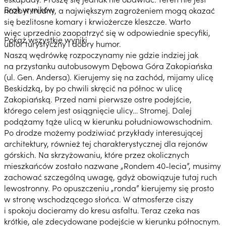
Brak wyników
nazbyt trudny, a największym zagrożeniem mogą okazać
się bezlitosne komary i krwiożercze kleszcze. Warto
więc uprzednio zaopatrzyć się w odpowiednie specyfiki,
Pokaż wszystkie wyniki
ubiór turystyczny i dobry humor.
Naszą wędrówkę rozpoczynamy nie gdzie indziej jak
na przystanku autobusowym Dębowa Góra Zakopiańska
(ul. Gen. Andersa). Kierujemy się na zachód, mijamy ulicę
Beskidzką, by po chwili skręcić na północ w ulicę
Zakopiańską. Przed nami pierwsze ostre podejście,
którego celem jest osiągnięcie ulicy… Stromej. Dalej
podążamy tąże ulicą w kierunku południowowschodnim.
Po drodze możemy podziwiać przykłady interesującej
architektury, również tej charakterystycznej dla rejonów
górskich. Na skrzyżowaniu, które przez okolicznych
mieszkańców zostało nazwane „Rondem 40-lecia”, musimy
zachować szczególną uwagę, gdyż obowiązuje tutaj ruch
lewostronny. Po opuszczeniu „ronda” kierujemy się prosto
w stronę wschodzącego słońca. W atmosferze ciszy
i spokoju docieramy do kresu asfaltu. Teraz czeka nas
krótkie, ale zdecydowane podejście w kierunku północnym.