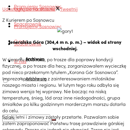
Promujemy Sosnowiec
Ogłoszenia drobne
Udostępnij na Facebooku
Tweetnij
Z Kurierem po Sosnowcu
Spacerownik
Promujemy Sosnowiec
O nas
Jeneralska Góra (304,4 m n. p. m.) – widok od strony
Spacerownik
wschodniej.
Archiwum
W sierpniu 2016 roku, po trosze dla poprawy kondycji
O nas
fizycznej, a po trosze dla hecy, zorganizowałem wycieczkę
pod nieco przekornym tytułem „Korona Gór Sosnowca”.
Archiwum
Impreza spotkała się z zainteresowaniem miłośników
naszego miasta i regionu. W lutym tego roku odbyła się
zimowa wersja tej wyprawy. Nie bacząc na niską
temperaturę, śnieg, lód oraz inne niedogodności, grupa
śmiałków po kilku godzinnym morderczym marszu dotarła
do celu.
Szlaki letni i zimowy zostały przetarte. Pozwalam sobie
zatem zaproponować Państwu trasę prawdziwie górskiej
eskapady. Proszę się jednak nie obawiać. Teren nie jest