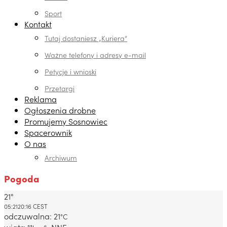
Sport
Kontakt
Tutaj dostaniesz „Kuriera”
Ważne telefony i adresy e-mail
Petycje i wnioski
Przetargi
Reklama
Ogłoszenia drobne
Promujemy Sosnowiec
Spacerownik
O nas
Archiwum
Pogoda
21°
Dabrowa Gornicza, PL
05:21
20:16 CEST
odczuwalna: 21
°C