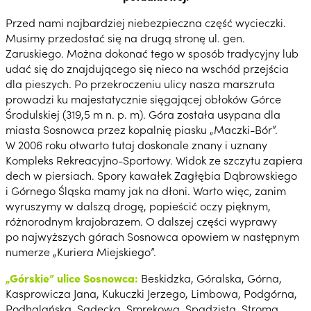
Przed nami najbardziej niebezpieczna część wycieczki.
Musimy przedostać się na drugą stronę ul. gen.
Zaruskiego. Można dokonać tego w sposób tradycyjny lub
udać się do znajdującego się nieco na wschód przejścia
dla pieszych. Po przekroczeniu ulicy nasza marszruta
prowadzi ku majestatycznie sięgającej obłoków Górce
Środulskiej (319,5 m n. p. m). Góra została usypana dla
miasta Sosnowca przez kopalnię piasku „Maczki-Bór”.
W 2006 roku otwarto tutaj doskonale znany i uznany
Kompleks Rekreacyjno-Sportowy. Widok ze szczytu zapiera
dech w piersiach. Spory kawałek Zagłębia Dąbrowskiego
i Górnego Śląska mamy jak na dłoni. Warto więc, zanim
wyruszymy w dalszą drogę, popieścić oczy pięknym,
różnorodnym krajobrazem. O dalszej części wyprawy
po najwyższych górach Sosnowca opowiem w następnym
numerze „Kuriera Miejskiego”.
„Górskie” ulice Sosnowca:
Beskidzka, Góralska, Górna,
Kasprowicza Jana, Kukuczki Jerzego, Limbowa, Podgórna,
Podhalańska, Sądecka, Smrekowa, Spadzista, Stroma,