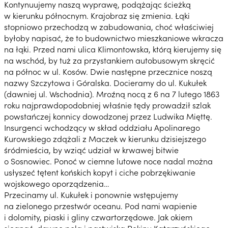
Kontynuujemy naszą wyprawę, podążając ścieżką
w kierunku północnym. Krajobraz się zmienia. Łąki
stopniowo przechodzą w zabudowania, choć właściwiej
byłoby napisać, że to budownictwo mieszkaniowe wkracza
na łąki. Przed nami ulica Klimontowska, którą kierujemy się
na wschód, by tuż za przystankiem autobusowym skręcić
na północ w ul. Kosów. Dwie następne przecznice noszą
nazwy Szczytowa i Góralska. Docieramy do ul. Kukułek
(dawniej ul. Wschodnia). Mroźną nocą z 6 na 7 lutego 1863
roku najprawdopodobniej właśnie tędy prowadził szlak
powstańczej konnicy dowodzonej przez Ludwika Mięttę.
Insurgenci wchodzący w skład oddziału Apolinarego
Kurowskiego zdążali z Maczek w kierunku dzisiejszego
śródmieścia, by wziąć udział w krwawej bitwie
o Sosnowiec. Ponoć w ciemne lutowe noce nadal można
usłyszeć tętent końskich kopyt i ciche pobrzękiwanie
wojskowego oporządzenia…
Przecinamy ul. Kukułek i ponownie wstępujemy
na zielonego przestwór oceanu. Pod nami wapienie
i dolomity, piaski i gliny czwartorzędowe. Jak okiem