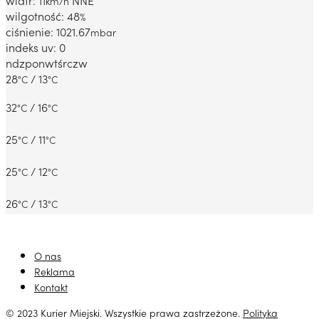
wiatr: 11
NNE
km/h
wilgotność: 48
%
ciśnienie: 1021.67
mbar
indeks uv: 0
ndz
pon
wt
śr
czw
28
/ 13
°C
°C
32
/ 16
°C
°C
25
/ 11
°C
°C
25
/ 12
°C
°C
26
/ 13
°C
°C
O nas
Reklama
Kontakt
© 2023 Kurier Miejski. Wszystkie prawa zastrzeżone.
Polityka