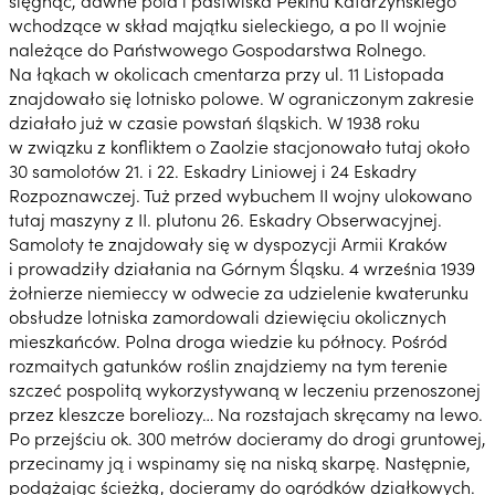
sięgnąć, dawne pola i pastwiska Pekinu Katarzyńskiego
wchodzące w skład majątku sieleckiego, a po II wojnie
należące do Państwowego Gospodarstwa Rolnego.
Na łąkach w okolicach cmentarza przy ul. 11 Listopada
znajdowało się lotnisko polowe. W ograniczonym zakresie
działało już w czasie powstań śląskich. W 1938 roku
w związku z konfliktem o Zaolzie stacjonowało tutaj około
30 samolotów 21. i 22. Eskadry Liniowej i 24 Eskadry
Rozpoznawczej. Tuż przed wybuchem II wojny ulokowano
tutaj maszyny z II. plutonu 26. Eskadry Obserwacyjnej.
Samoloty te znajdowały się w dyspozycji Armii Kraków
i prowadziły działania na Górnym Śląsku. 4 września 1939
żołnierze niemieccy w odwecie za udzielenie kwaterunku
obsłudze lotniska zamordowali dziewięciu okolicznych
mieszkańców. Polna droga wiedzie ku północy. Pośród
rozmaitych gatunków roślin znajdziemy na tym terenie
szczeć pospolitą wykorzystywaną w leczeniu przenoszonej
przez kleszcze boreliozy… Na rozstajach skręcamy na lewo.
Po przejściu ok. 300 metrów docieramy do drogi gruntowej,
przecinamy ją i wspinamy się na niską skarpę. Następnie,
podążając ścieżką, docieramy do ogródków działkowych.