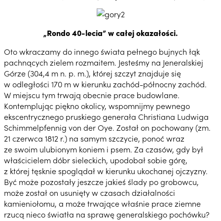
„Rondo 40-lecia” w całej okazałości.
Oto wkraczamy do innego świata pełnego bujnych łąk
pachnących zielem rozmaitem. Jesteśmy na Jeneralskiej
Górze (304,4 m n. p. m.), której szczyt znajduje się
w odległości 170 m w kierunku zachód-północny zachód.
W miejscu tym trwają obecnie prace budowlane.
Kontemplując piękno okolicy, wspomnijmy pewnego
ekscentrycznego pruskiego generała Christiana Ludwiga
Schimmelpfennig von der Oye. Został on pochowany (zm.
21 czerwca 1812 r.) na samym szczycie, ponoć wraz
ze swoim ulubionym koniem i psem. Za czasów, gdy był
właścicielem dóbr sieleckich, upodobał sobie górę,
z której tęsknie spoglądał w kierunku ukochanej ojczyzny.
Być może pozostały jeszcze jakieś ślady po grobowcu,
może został on usunięty w czasach działalności
kamieniołomu, a może trwające właśnie prace ziemne
rzucą nieco światła na sprawę generalskiego pochówku?