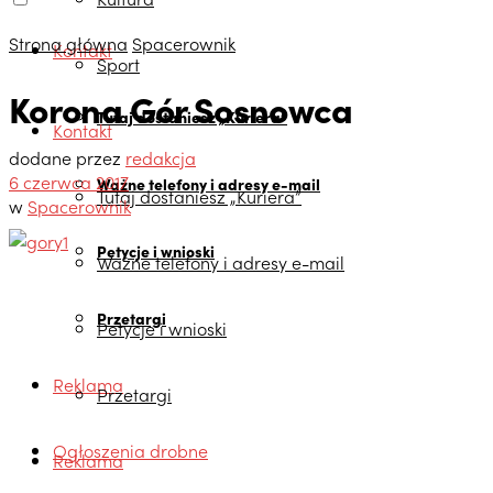
Strona główna
Spacerownik
Kontakt
Sport
Korona Gór Sosnowca
Tutaj dostaniesz „Kuriera”
Kontakt
dodane przez
redakcja
6 czerwca 2017
Ważne telefony i adresy e-mail
Tutaj dostaniesz „Kuriera”
w
Spacerownik
Petycje i wnioski
Ważne telefony i adresy e-mail
Przetargi
Petycje i wnioski
Reklama
Przetargi
Ogłoszenia drobne
Reklama