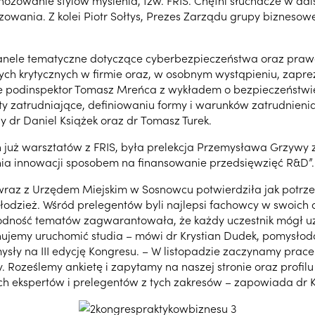
owanie stylów myślenia, tzw. FRIS. Chętni słuchacze w dalsz
wania. Z kolei Piotr Sołtys, Prezes Zarządu grupy biznesowe
anele tematyczne dotyczące cyberbezpieczeństwa oraz prawa.
nych krytycznych w firmie oraz, w osobnym wystąpieniu, zap
że podinspektor Tomasz Mreńca z wykładem o bezpieczeństwie
y zatrudniające, definiowaniu formy i warunków zatrudnieni
y dr Daniel Książek oraz dr Tomasz Turek.
uż warsztatów z FRIS, była prelekcja Przemysława Grzywy z
nia innowacji sposobem na finansowanie przedsięwzięć R&D”.
az z Urzędem Miejskim w Sosnowcu potwierdziła jak potrzeb
zież. Wśród prelegentów byli najlepsi fachowcy w swoich dzie
norodność tematów zagwarantowała, że każdy uczestnik mógł 
nujemy uruchomić studia – mówi dr Krystian Dudek, pomysło
sły na III edycję Kongresu. – W listopadzie zaczynamy prace
Roześlemy ankietę i zapytamy na naszej stronie oraz profilu F
h ekspertów i prelegentów z tych zakresów – zapowiada dr K