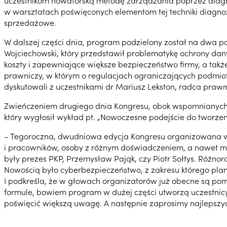
uczestnikom nowatorską metodę zarządzania poprzez diagnoz
w warsztatach poświęconych elementom tej techniki diagnozo
sprzedażowe.
W dalszej części dnia, program podzielony został na dwa p
Wojciechowski, który przedstawił problematykę ochrony da
koszty i zapewniające większe bezpieczeństwo firmy, a tak
prawniczy, w którym o regulacjach ograniczających podmiot
dyskutowali z uczestnikami dr Mariusz Lekston, radca prawn
Zwieńczeniem drugiego dnia Kongresu, obok wspomnianych j
który wygłosił wykład pt. „Nowoczesne podejście do tworze
– Tegoroczna, dwudniowa edycja Kongresu organizowana wr
i pracowników, osoby z różnym doświadczeniem, a nawet młod
były prezes PKP, Przemysław Pająk, czy Piotr Sołtys. Róż
Nowością było cyberbezpieczeństwo, z zakresu którego pla
I podkreśla, że w głowach organizatorów już obecne są pomy
formule, bowiem program w dużej części utworzą uczestnicy. 
poświęcić większą uwagę. A następnie zaprosimy najlepszyc