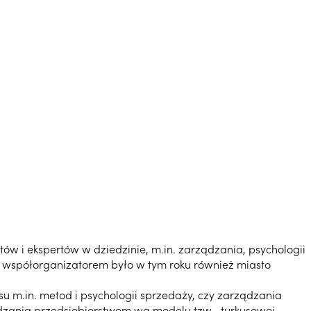
ów i ekspertów w dziedzinie, m.in. zarządzania, psychologii
go współorganizatorem było w tym roku również miasto
esu m.in. metod i psychologii sprzedaży, czy zarządzania
rządzania przedsiębiorstwem wg modelu tzw. „turkusowej