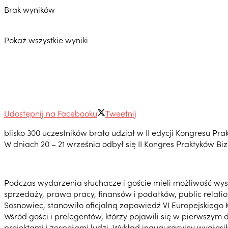
Brak wyników
Pokaż wszystkie wyniki
Udostępnij na Facebooku
Tweetnij
blisko 300 uczestników brało udział w II edycji Kongresu P
W dniach 20 – 21 września odbył się II Kongres Praktyków 
Podczas wydarzenia słuchacze i goście mieli możliwość wysł
sprzedaży, prawa pracy, finansów i podatków, public relat
Sosnowiec, stanowiło oficjalną zapowiedź VI Europejskieg
Wśród gości i prelegentów, którzy pojawili się w pierwszym d
projektami i zespołami ludzi. Wykład inauguracyjny wygłosi