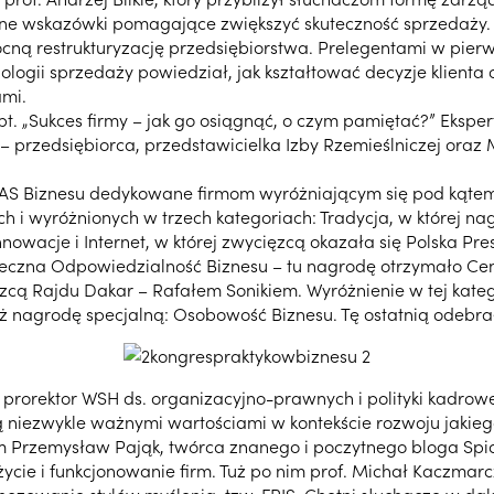
yczne wskazówki pomagające zwiększyć skuteczność sprzedaży.
ocną restrukturyzację przedsiębiorstwa. Prelegentami w pierw
hologii sprzedaży powiedział, jak kształtować decyzje klienta
ami.
 „Sukces firmy – jak go osiągnąć, o czym pamiętać?” Eksperta
 przedsiębiorca, przedstawicielka Izby Rzemieślniczej oraz M
Biznesu dedykowane firmom wyróżniającym się pod kątem in
 i wyróżnionych w trzech kategoriach: Tradycja, w której nag
owacje i Internet, w której zwycięzcą okazała się Polska Pr
połeczna Odpowiedzialność Biznesu – tu nagrodę otrzymało 
cą Rajdu Dakar – Rafałem Sonikiem. Wyróżnienie w tej kategor
nagrodę specjalną: Osobowość Biznesu. Tę ostatnią odebrał p
 prorektor WSH ds. organizacyjno-prawnych i polityki kadrowej
ą niezwykle ważnymi wartościami w kontekście rozwoju jakieg
m Przemysław Pająk, twórca znanego i poczytnego bloga Spid
ycie i funkcjonowanie firm. Tuż po nim prof. Michał Kaczmarc