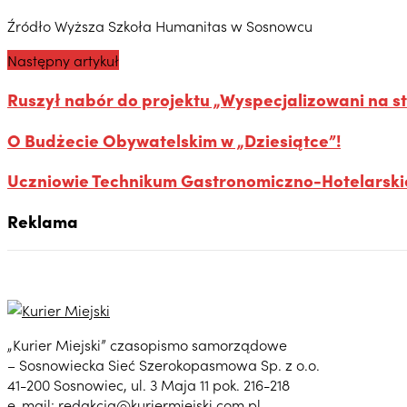
Źródło Wyższa Szkoła Humanitas w Sosnowcu
Następny artykuł
Ruszył nabór do projektu „Wyspecjalizowani na st
O Budżecie Obywatelskim w „Dziesiątce”!
Uczniowie Technikum Gastronomiczno-Hotelarski
Reklama
„Kurier Miejski” czasopismo samorządowe
– Sosnowiecka Sieć Szerokopasmowa Sp. z o.o.
41-200 Sosnowiec, ul. 3 Maja 11 pok. 216-218
e-mail:
redakcja@kuriermiejski.com.pl