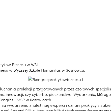
raktyków Biznesu w WSH
Biznesu w Wyższej Szkole Humanitas w Sosnowcu.
uchania prelekcji przygotowanych przez czołowych specjalist
ions, innowacji, czy cyberbezpieczeństwa. Wydarzenie, które
o Kongresu MŚP w Katowicach.
niu wydarzenia znaleźli się eksperci i uznani praktycy z zakr
ł prof. Andrzej Blikle, który przybliżył słuchaczom formę za