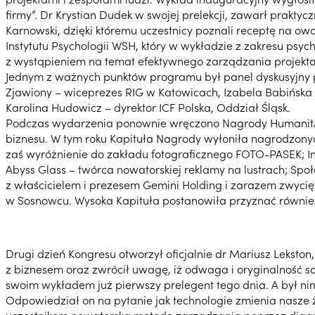
firmy”. Dr Krystian Dudek w swojej prelekcji, zawarł prakt
Karnowski, dzięki któremu uczestnicy poznali receptę na ow
Instytutu Psychologii WSH, który w wykładzie z zakresu psyc
z wystąpieniem na temat efektywnego zarządzania projekt
Jednym z ważnych punktów programu był panel dyskusyjny pt.
Zjawiony – wiceprezes RIG w Katowicach, Izabela Babińska –
Karolina Hudowicz – dyrektor ICF Polska, Oddział Śląsk.
Podczas wydarzenia ponownie wręczono Nagrody HumanitAS 
biznesu. W tym roku Kapituła Nagrody wyłoniła nagrodzonych
zaś wyróżnienie do zakładu fotograficznego FOTO-PASEK; Inn
Abyss Glass – twórca nowatorskiej reklamy na lustrach; S
z właścicielem i prezesem Gemini Holding i zarazem zwycięz
w Sosnowcu. Wysoka Kapituła postanowiła przyznać również 
Drugi dzień Kongresu otworzył oficjalnie dr Mariusz Lekston,
z biznesem oraz zwrócił uwagę, iż odwaga i oryginalność s
swoim wykładem już pierwszy prelegent tego dnia. A był ni
Odpowiedział on na pytanie jak technologie zmienia nasze ż