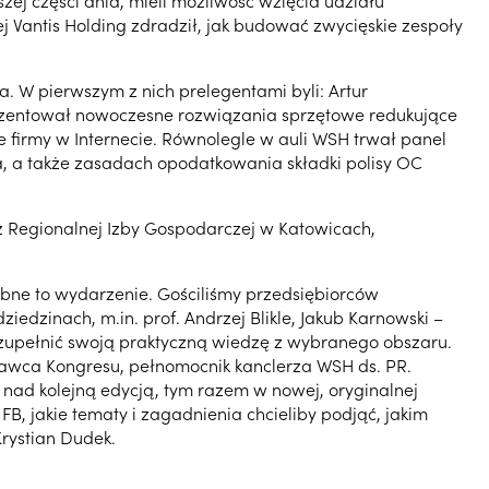
ej części dnia, mieli możliwość wzięcia udziału
j Vantis Holding zdradził, jak budować zwycięskie zespoły
 W pierwszym z nich prelegentami byli: Artur
rezentował nowoczesne rozwiązania sprzętowe redukujące
 firmy w Internecie. Równolegle w auli WSH trwał panel
a, a także zasadach opodatkowania składki polisy OC
 Regionalnej Izby Gospodarczej w Katowicach,
ne to wydarzenie. Gościliśmy przedsiębiorców
dzinach, m.in. prof. Andrzej Blikle, Jakub Karnowski –
uzupełnić swoją praktyczną wiedzę z wybranego obszaru.
dawca Kongresu, pełnomocnik kanclerza WSH ds. PR.
 nad kolejną edycją, tym razem w nowej, oryginalnej
B, jakie tematy i zagadnienia chcieliby podjąć, jakim
rystian Dudek.