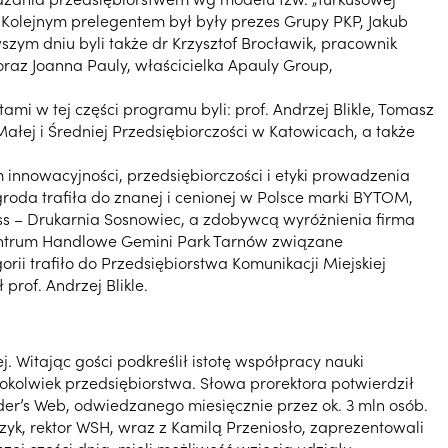
 Kolejnym prelegentem był były prezes Grupy PKP, Jakub
szym dniu byli także dr Krzysztof Brocławik, pracownik
 oraz Joanna Pauly, właścicielka Apauly Group,
mi w tej części programu byli: prof. Andrzej Blikle, Tomasz
ałej i Średniej Przedsiębiorczości w Katowicach, a także
nowacyjności, przedsiębiorczości i etyki prowadzenia
roda trafiła do znanej i cenionej w Polsce marki BYTOM,
ess – Drukarnia Sosnowiec, a zdobywcą wyróżnienia firma
Centrum Handlowe Gemini Park Tarnów związane
ii trafiło do Przedsiębiorstwa Komunikacji Miejskiej
rof. Andrzej Blikle.
. Witając gości podkreślił istotę współpracy nauki
okolwiek przedsiębiorstwa. Słowa prorektora potwierdził
er’s Web, odwiedzanego miesięcznie przez ok. 3 mln osób.
zyk, rektor WSH, wraz z Kamilą Przeniosło, zaprezentowali