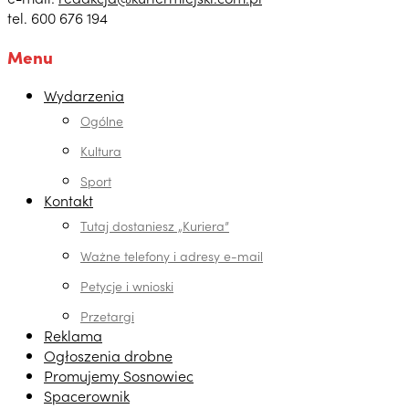
tel. 600 676 194
Menu
Wydarzenia
Ogólne
Kultura
Sport
Kontakt
Tutaj dostaniesz „Kuriera”
Ważne telefony i adresy e-mail
Petycje i wnioski
Przetargi
Reklama
Ogłoszenia drobne
Promujemy Sosnowiec
Spacerownik