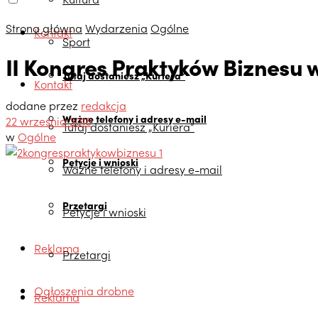
Strona główna
Wydarzenia
Ogólne
Kontakt
Sport
II Kongres Praktyków Biznesu
Tutaj dostaniesz „Kuriera”
Kontakt
dodane przez
redakcja
Ważne telefony i adresy e-mail
22 września 2016
Tutaj dostaniesz „Kuriera”
w
Ogólne
Petycje i wnioski
Ważne telefony i adresy e-mail
Przetargi
Petycje i wnioski
Reklama
Przetargi
Ogłoszenia drobne
Reklama