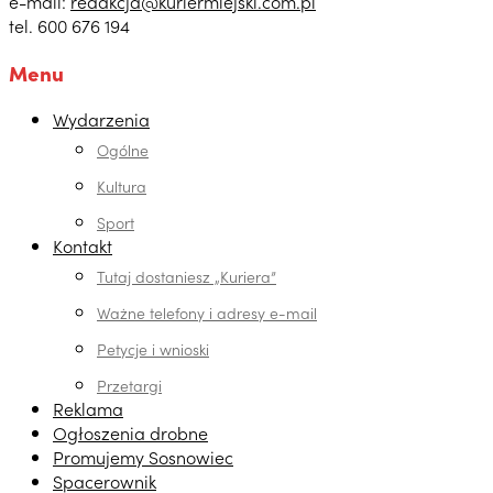
e-mail:
redakcja@kuriermiejski.com.pl
tel. 600 676 194
Menu
Wydarzenia
Ogólne
Kultura
Sport
Kontakt
Tutaj dostaniesz „Kuriera”
Ważne telefony i adresy e-mail
Petycje i wnioski
Przetargi
Reklama
Ogłoszenia drobne
Promujemy Sosnowiec
Spacerownik