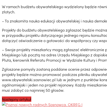
W ramach budżetu obywatelskiego wydzielony będzie również
złotych.
– To znakomita nauka edukacji obywatelskiej i nauka demokr
Projekty do budżetu obywatelskiego zgłaszać będzie można
w przypadku projektu dotyczącego jednego rejonu konsultacy
dołączyć oświadczenie o gotowości do współpracy czy wspó
– Swoje projekty mieszkańcy mogą zgłaszać elektronicznie p
Miejskiego lub pocztą na adres Urzędu Miejskiego z dopisk
Pluta, kierownik Referatu Promocji w Wydziale Kultury i Pr
Zgłoszone pomysły zostaną poddane ocenie przez odpowiedn
projekty będzie można promować podczas pikniku obywatelsk
www.obywatelski.sosnowiec.pl lub w jednym z punktów kons
ogólnomiejski i jeden na projekt rejonowy. Każdy mieszkani
musi zdobyć co najmniej 50 głosów.
Następny artykuł