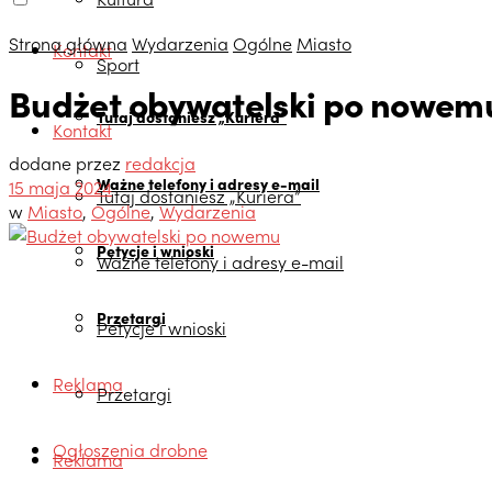
Strona główna
Wydarzenia
Ogólne
Miasto
Kontakt
Sport
Budżet obywatelski po nowem
Tutaj dostaniesz „Kuriera”
Kontakt
dodane przez
redakcja
Ważne telefony i adresy e-mail
15 maja 2024
Tutaj dostaniesz „Kuriera”
w
Miasto
,
Ogólne
,
Wydarzenia
Petycje i wnioski
Ważne telefony i adresy e-mail
Przetargi
Petycje i wnioski
Reklama
Przetargi
Ogłoszenia drobne
Reklama