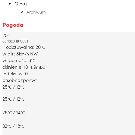
O nas
Archiwum
Pogoda
20°
Dabrowa Gornicza, PL
05:18
20:19 CEST
odczuwalna: 20
°C
wiatr: 8
NW
km/h
wilgotność: 81
%
ciśnienie: 1014.9
mbar
indeks uv: 0
pt
sob
ndz
pon
wt
25
/ 12
°C
°C
25
/ 12
°C
°C
28
/ 14
°C
°C
32
/ 18
°C
°C