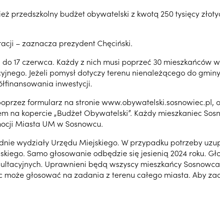
 przedszkolny budżet obywatelski z kwotą 250 tysięcy złoty
acji – zaznacza prezydent Chęciński.
 do 17 czerwca. Każdy z nich musi poprzeć 30 mieszkańców w
jnego. Jeżeli pomysł dotyczy terenu nienależącego do gminy,
łfinansowania inwestycji.
oprzez formularz na stronie www.obywatelski.sosnowiec.pl, o
iem na kopercie „Budżet Obywatelski”. Każdy mieszkaniec Sos
omocji Miasta UM w Sosnowcu.
ie wydziały Urzędu Miejskiego. W przypadku potrzeby uzupeł
iego. Samo głosowanie odbędzie się jesienią 2024 roku. Gło
ultacyjnych. Uprawnieni będą wszyscy mieszkańcy Sosnowca,
ec może głosować na zadania z terenu całego miasta. Aby zada