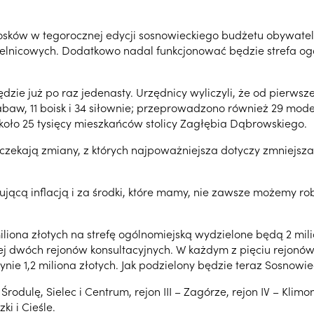
osków w tegorocznej edycji sosnowieckiego budżetu obywatel
dzielnicowych. Dodatkowo nadal funkcjonować będzie strefa 
ie już po raz jedenasty. Urzędnicy wyliczyli, że od pierwsz
abaw, 11 boisk i 34 siłownie; przeprowadzono również 29 mode
oło 25 tysięcy mieszkańców stolicy Zagłębia Dąbrowskiego.
zekają zmiany, z których najpoważniejsza dotyczy zmniejsza 
ącą inflacją i za środki, które mamy, nie zawsze możemy rob
iona złotych na strefę ogólnomiejską wydzielone będą 2 milio
niej dwóch rejonów konsultacyjnych. W każdym z pięciu rejonów
ie 1,2 miliona złotych. Jak podzielony będzie teraz Sosnowie
 Środulę, Sielec i Centrum, rejon III – Zagórze, rejon IV – Kli
i i Cieśle.