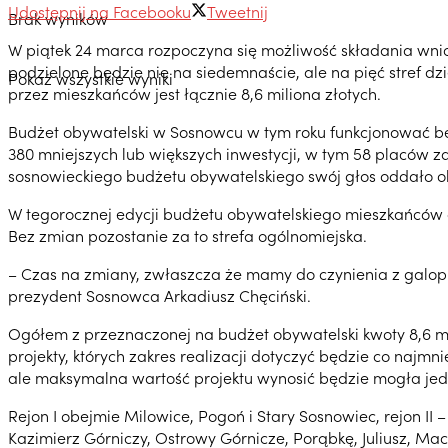
Udostępnij na Facebooku
Tweetnij
Brak wyników
W piątek 24 marca rozpoczyna się możliwość składania wni
podzielone będzie nie na siedemnaście, ale na pięć stref 
Pokaż wszystkie wyniki
przez mieszkańców jest łącznie 8,6 miliona złotych.
Budżet obywatelski w Sosnowcu w tym roku funkcjonować będz
380 mniejszych lub większych inwestycji, w tym 58 placów z
sosnowieckiego budżetu obywatelskiego swój głos oddało ok
W tegorocznej edycji budżetu obywatelskiego mieszkańców c
Bez zmian pozostanie za to strefa ogólnomiejska.
– Czas na zmiany, zwłaszcza że mamy do czynienia z galopuj
prezydent Sosnowca Arkadiusz Chęciński.
Ogółem z przeznaczonej na budżet obywatelski kwoty 8,6 mil
projekty, których zakres realizacji dotyczyć będzie co najm
ale maksymalna wartość projektu wynosić będzie mogła jedyn
Rejon I obejmie Milowice, Pogoń i Stary Sosnowiec, rejon II –
Kazimierz Górniczy, Ostrowy Górnicze, Porąbkę, Juliusz, Maczk