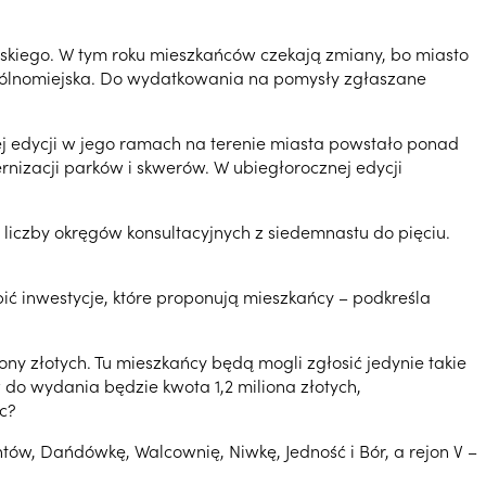
skiego. W tym roku mieszkańców czekają zmiany, bo miasto
ogólnomiejska. Do wydatkowania na pomysły zgłaszane
ej edycji w jego ramach na terenie miasta powstało ponad
rnizacji parków i skwerów. W ubiegłorocznej edycji
liczby okręgów konsultacyjnych z siedemnastu do pięciu.
ić inwestycje, które proponują mieszkańcy – podkreśla
ny złotych. Tu mieszkańcy będą mogli zgłosić jedynie takie
 do wydania będzie kwota 1,2 miliona złotych,
c?
montów, Dańdówkę, Walcownię, Niwkę, Jedność i Bór, a rejon V –